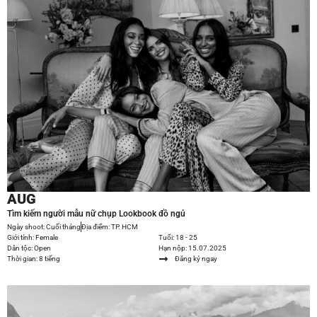
AUG
Tìm kiếm người mẫu nữ chụp Lookbook đồ ngủ
Ngày shoot: Cuối tháng
Địa điểm: TP. HCM
Giới tính: Female
Tuổi: 18 - 25
Dân tộc: Open
Hạn nộp: 15.07.2025
Thời gian: 8 tiếng
Đăng ký ngay