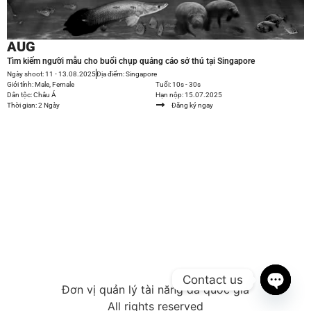
AUG
Tìm kiếm người mẫu cho buổi chụp quảng cáo sở thú tại Singapore
Ngày shoot: 11 - 13.08.2025
Địa điểm: Singapore
Giới tính: Male, Female
Tuổi: 10s - 30s
Dân tộc: Châu Á
Hạn nộp: 15.07.2025
Thời gian: 2 Ngày
Đăng ký ngay
Contact us
Đơn vị quản lý tài năng đa quốc gia
Open 
All rights reserved