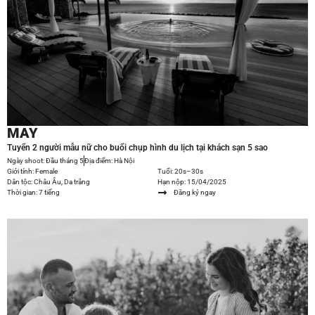
MAY
Tuyển 2 người mẫu nữ cho buổi chụp hình du lịch tại khách sạn 5 sao
Ngày shoot: Đầu tháng 5
Địa điểm: Hà Nội
Giới tính: Female
Tuổi: 20s–30s
Dân tộc: Châu Âu, Da trắng
Hạn nộp: 15/04/2025
Thời gian: 7 tiếng
Đăng ký ngay