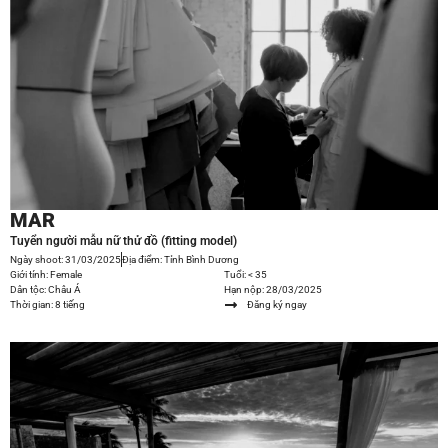
MAR
Tuyển người mẫu nữ thử đồ (fitting model)
Ngày shoot: 31/03/2025
Địa điểm: Tỉnh Bình Dương
Giới tính: Female
Tuổi: < 35
Dân tộc: Châu Á
Hạn nộp: 28/03/2025
Thời gian: 8 tiếng
Đăng ký ngay