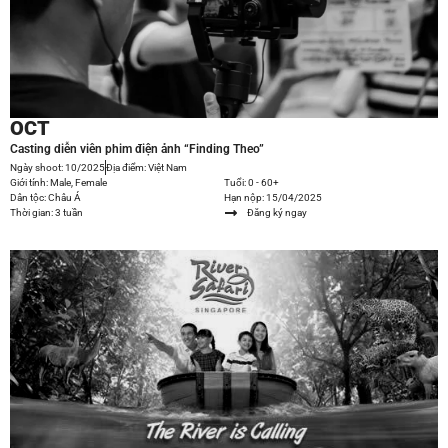
OCT
Casting diễn viên phim điện ảnh “Finding Theo”
Ngày shoot: 10/2025
Địa điểm: Việt Nam
Giới tính: Male, Female
Tuổi: 0 - 60+
Dân tộc: Châu Á
Hạn nộp: 15/04/2025
Thời gian: 3 tuần
Đăng ký ngay