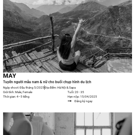
MAY
Tuyển người mẫu nam & nữ cho buổi chụp hình du lịch
Ngày shoot: Đầu tháng 5/2025
Địa điểm: Hà Nội & Sapa
Giới tính: Male, Female
Tuổi: 20 - 35
Thời gian: 4–5 tiếng
Hạn nộp: 15/04/2025
Đăng ký ngay