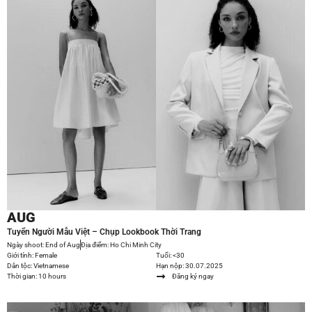
AUG
Tuyển Người Mẫu Việt – Chụp Lookbook Thời Trang
Ngày shoot: End of Aug
Địa điểm: Ho Chi Minh City
Giới tính: Female
Tuổi: <30
Dân tộc: Vietnamese
Hạn nộp: 30.07.2025
Thời gian: 10 hours
Đăng ký ngay